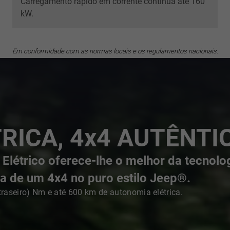
Carregamento rápido em corrente contínua até 160
kW.
Em conformidade com as normas locais e os regulamentos nacionais.
RICA, 4x4 AUTÊNTI
étrico oferece-lhe o melhor da tecnolo
ça de um 4x4 no puro estilo Jeep®.
traseiro) Nm e até 600 km de autonomia elétrica.