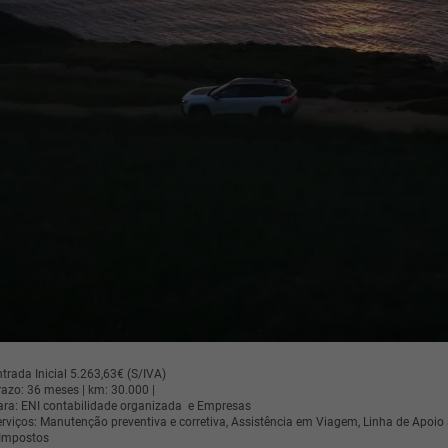
trada Inicial 5.263,63€ (S/IVA)
razo: 36 meses | km: 30.000 |
ara: ENI contabilidade organizada e Empresas
erviços: Manutenção preventiva e corretiva, Assistência em Viagem, Linha de Apoio
 Impostos