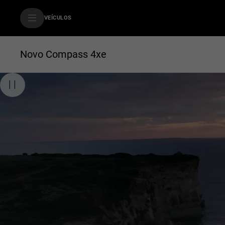
SkiptoContentText
VEÍCULOS
SkiptoNavigationText
Novo Compass 4xe