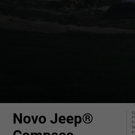
Novo Jeep®
En
P
P
S
e