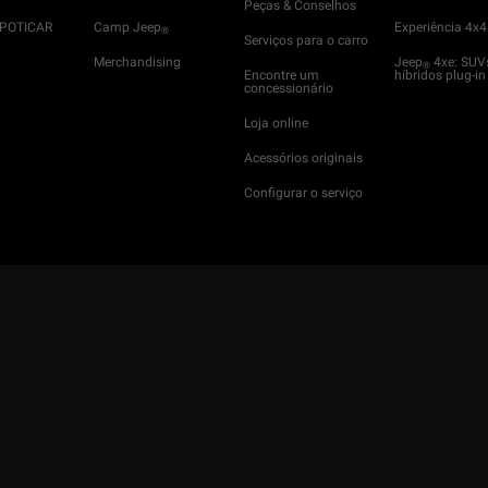
Peças & Conselhos
SPOTICAR
Camp Jeep
Experiência 4x4
®
Serviços para o carro
Merchandising
Jeep
4xe: SUV
®
Encontre um
híbridos plug-in
concessionário
Loja online
Acessórios originais
Configurar o serviço