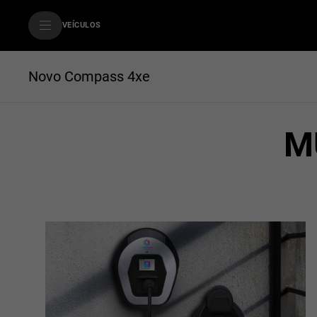
SkiptoContentText
VEÍCULOS
SkiptoNavigationText
Novo Compass 4xe
M