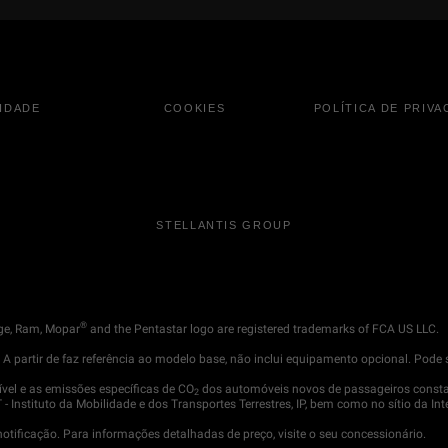
LIDADE
COOKIES
POLÍTICA DE PRIVA
STELLANTIS GROUP
®
ge, Ram, Mopar
and the Pentastar logo are registered trademarks of FCA US LLC.
. A partir de faz referência ao modelo base, não inclui equipamento opcional. Po
vel e as emissões específicas de CO
dos automóveis novos de passageiros consta
2
 Instituto da Mobilidade e dos Transportes Terrestres, IP, bem como no sítio da Int
ificação. Para informações detalhadas de preço, visite o seu concessionário.