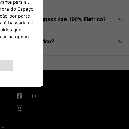
 o tipo de estrada (urbana, suburbana, autoestrada), a
o Novo Jeep® Compass 4xe 100% Elétrico?
bal, tal como acontece com todos os veículos.
s 4xe 100% Elétrico?
SIGA-NOS
e WLTP