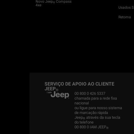
Novo Jeep
Compass
®
4xe
Usados 
Retoma
SERVIÇO DE APOIO AO CLIENTE
JEEP
®
00 800 0 426 5337
chamada para a rede fixa
nacional
ou ligue para nosso sistema
de marcação rápida
Jeep
através da sua tecla
®
do telefone
00 800 0 IAM JEEP
®