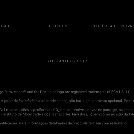
LIDADE
COOKIES
POLÍTICA DE PRIVA
STELLANTIS GROUP
®
ge, Ram, Mopar
and the Pentastar logo are registered trademarks of FCA US LLC.
. A partir de faz referência ao modelo base, não inclui equipamento opcional. Po
vel e as emissões específicas de CO
dos automóveis novos de passageiros consta
2
 Instituto da Mobilidade e dos Transportes Terrestres, IP, bem como no sítio da Int
ificação. Para informações detalhadas de preço, visite o seu concessionário.