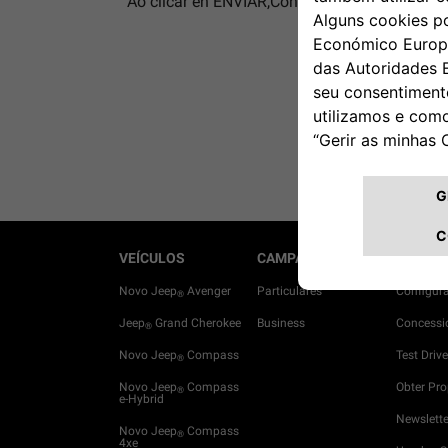
Ao clicar en ENVIAR,Confirmo que li e entendí
VEÍCULOS
CAMPANHAS
ADQUIR
Novo Jeep
Avenger
Particulares
Configur
®
Jeep
Grand Cherokee
Business
Concessi
®
Novo Jeep
Compass
Test Drive
®
Novo Jeep
Compass
Obter Pr
®
e-Hybrid
Newslette
Novo Jeep
Compass
®
4xe