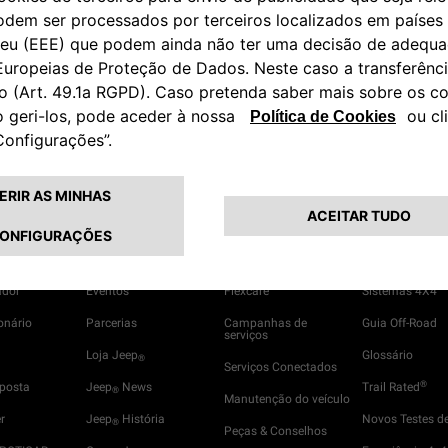
 o
Aviso de Privacidade
ENVIAR
IR UM JEEP
JEEP
LIFE
ASSISTÊNCIA
CAPACIDADE
®
®
ador
Eventos
Flexcare
Sistemas 4X4
onário
Parcerias
Campanhas de
Guia Off-Road
serviços
Loja Jeep
Glossário
®
Serviços Conectados
®
oposta
Jeep
News
Trail Rated
®
Manutenção do veículo
r
Jeep
História
Novos Testes d
®
Peças & Conselhos