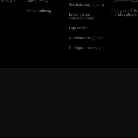
SPOTICAR
Camp Jeep
Experiência 4x4
®
Serviços para o carro
Merchandising
Jeep
4xe: SUV
®
Encontre um
híbridos plug-in
concessionário
Loja online
Acessórios originais
Configurar o serviço