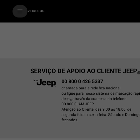
SkiptoContentText
VEÍCULOS
SkiptoNavigationText
SERVIÇO DE APOIO AO CLIENTE JEEP
00 800 0 426 5337
chamada para a rede fixa nacional
ou ligue para nosso sistema de marcação ráp
Jeep
através da sua tecla do telefone
®
00 800 0 IAM JEEP.
Atenção ao Cliente: das 9:00 às 18:00, de
segunda-feira a sexta-feira. Sábado e Domingo
fechados.