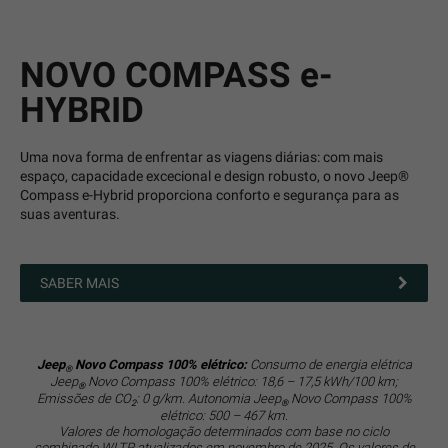
NOVO COMPASS e-
HYBRID
Uma nova forma de enfrentar as viagens diárias: com mais
espaço, capacidade excecional e design robusto, o novo Jeep®
Compass e-Hybrid proporciona conforto e segurança para as
suas aventuras.
SABER MAIS
Jeep
Novo Compass 100% elétrico:
Consumo de energia elétrica
®
Jeep
Novo Compass 100% elétrico: 18,6 – 17,5 kWh/100 km;
®
Emissões de CO
: 0 g/km. Autonomia Jeep
Novo Compass 100%
2
®
elétrico: 500 – 467 km.
Valores de homologação determinados com base no ciclo
combinado WLTP, atualizados em novembro de 2025. Os valores de