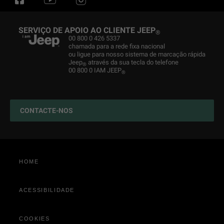
Test Drive
Loja Jeep
Serviços Conectados
Glossário
®
®
Obter Proposta
Jeep
Manutenção do veículo
Trail Rated
News
®
SERVIÇO DE APOIO AO CLIENTE JEEP
®
Newsletter
Jeep
Peças & Conselhos
Novos Testes de WLTP
História
00 800 0 426 5337
®
chamada para a rede fixa nacional
Usados SPOTICAR
Camp Jeep
Serviços para o carro
Experiência 4x4
ou ligue para nosso sistema de marcação rápida
®
Jeep
através da sua tecla do telefone
®
Retoma
Merchandising
Encontre um concessionário
Jeep
4xe: SUVs híbridos plug-in
00 800 0 IAM JEEP
®
®
Loja online
Acessórios originais
CONTACTE-NOS
Configurar o serviço
HOME
ACESSIBILIDADE
COOKIES