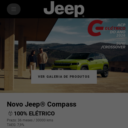
SkiptoContentText
Novo Compass Elétrico
SkiptoNavigationText
VER GALERIA DE PRODUTOS
Novo Jeep® Compass
100% ELÉTRICO
Prazo: 36 meses / 30000 kms
TAEG: 7,9%