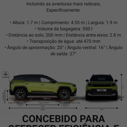
Incluindo as aventuras mais radicais.
Especificamente:
•
Altura:
1.7 m |
Comprimento:
4.55 m |
Largura:
1.9 m
•
Volume da bagageira:
550 l
•
Distância ao solo:
200 mm |
Distância entre eixos:
2.8 m
•
Transposição de água:
até 470 mm
•
Ângulo de aproximação:
20° |
Ângulo ventral:
16° |
Ângulo
de saída:
27°
CONCEBIDO PARA