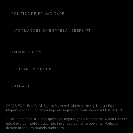
POLÍTICA DE PRIVACIDADE
INFORMAÇÕES DA EMPRESA | JEEP® PT
AVISOS LEGAIS
STELLANTIS GROUP
DATA ACT
©2023 FCA US LLC. All Rights Reserved. Chrysler, Jeep
, Dodge, Ram,
®
®
Mopar
and the Pentastar logo are registered trademarks of FCA US LLC.
*PRVP não inclui IUC e despesas de legalização e transporte. A partir de faz
referência ao modelo base, não inclui equipamento opcional. Pode ser
demonstrado um modelo mais caro.