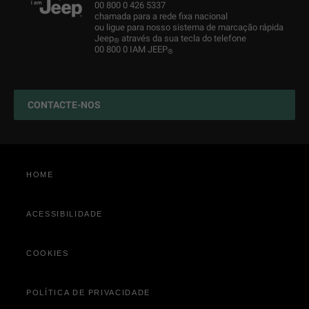
Newsletter
Jeep
Peças & Conselhos
Novos Testes de WLTP
História
00 800 0 426 5337
®
chamada para a rede fixa nacional
Usados SPOTICAR
Camp Jeep
Serviços para o carro
Experiência 4x4
ou ligue para nosso sistema de marcação rápida
®
Jeep
através da sua tecla do telefone
®
Retoma
Merchandising
Encontre um concessionário
Jeep
4xe: SUVs híbridos plug-in
00 800 0 IAM JEEP
®
®
Loja online
Acessórios originais
CONTACTE-NOS
Configurar o serviço
HOME
ACESSIBILIDADE
COOKIES
POLÍTICA DE PRIVACIDADE