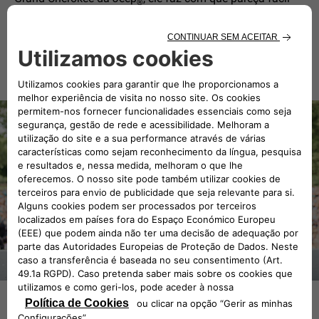
®
enfrentar os terrenos mais difíceis. Estamos orgulhosos
de o ter como um embaixador da marca.
DESCOBRIR MAIS
O QUE É O WANDERLUST?