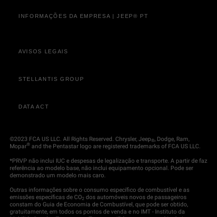
INFORMAÇÕES DA EMPRESA | JEEP® PT
AVISOS LEGAIS
STELLANTIS GROUP
DATA ACT
©2023 FCA US LLC. All Rights Reserved. Chrysler, Jeep
, Dodge, Ram,
®
®
Mopar
and the Pentastar logo are registered trademarks of FCA US LLC.
*PRVP não inclui IUC e despesas de legalização e transporte. A partir de faz
referência ao modelo base, não inclui equipamento opcional. Pode ser
demonstrado um modelo mais caro.
Outras informações sobre o consumo específico de combustível e as
emissões específicas de CO
dos automóveis novos de passageiros
2
constam do Guia de Economia de Combustível, que pode ser obtido,
gratuitamente, em todos os pontos de venda e no IMT - Instituto da