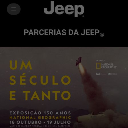
SkiptoContentText
SkiptoNavigationText
PARCERIAS DA JEEP
®