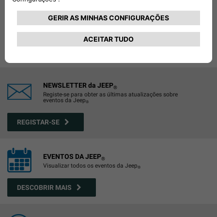
O único calendário planeado pela aventura, criado para
relaxar.
DESCOBRIR MAIS
NEWSLETTER da JEEP
®
Registe-se para obter as últimas atualizações sobre
eventos da Jeep
®
REGISTAR-SE
EVENTOS DA JEEP
®
Visualizar todos os eventos da Jeep
®
DESCOBRIR MAIS