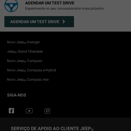
AGENDAR UM TEST DRIVE
Experimente no seu concessionário mais próximo.
AGENDAR UM TEST DRIVE
Novo Jeep
Avenger
®
Jeep
Grand Cherokee
®
Novo Jeep
Compass
®
Novo Jeep
Compass e-Hybrid
®
Novo Jeep
Compass 4xe
®
Particulares
Configurador
Eventos
Flexcare
Sistemas 4X4
SIGA-NOS
Business
Concessionário
Parcerias
Campanhas de serviços
Guia Off-Road
Test Drive
Loja Jeep
Serviços Conectados
Glossário
®
®
Obter Proposta
Jeep
Manutenção do veículo
Trail Rated
News
®
SERVIÇO DE APOIO AO CLIENTE JEEP
®