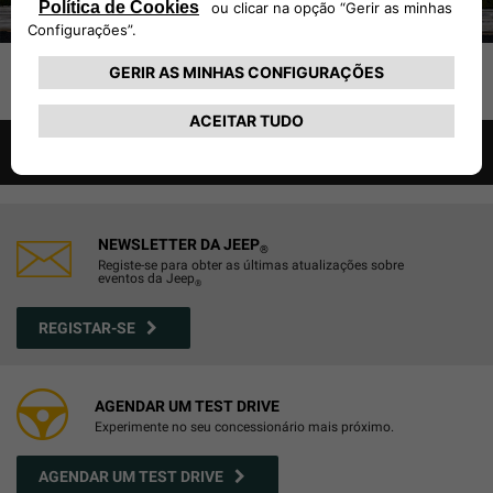
1
2
3
VOLTAR PARA TODAS AS PARCERIAS E EMBAIXADORES
NEWSLETTER DA JEEP
®
Registe-se para obter as últimas atualizações sobre
eventos da Jeep
®
REGISTAR-SE
AGENDAR UM TEST DRIVE
Experimente no seu concessionário mais próximo.
AGENDAR UM TEST DRIVE