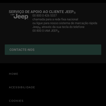
®
®
Obter Proposta
Jeep
Manutenção do veículo
Trail Rated
News
®
SERVIÇO DE APOIO AO CLIENTE JEEP
®
Newsletter
Jeep
Peças & Conselhos
Novos Testes de WLTP
História
00 800 0 426 5337
®
chamada para a rede fixa nacional
Usados SPOTICAR
Camp Jeep
Serviços para o carro
Experiência 4x4
ou ligue para nosso sistema de marcação rápida
®
Jeep
através da sua tecla do telefone
®
Retoma
Merchandising
Encontre um concessionário
Jeep
4xe: SUVs híbridos plug-in
00 800 0 IAM JEEP
®
®
Loja online
Acessórios originais
CONTACTE-NOS
Configurar o serviço
HOME
ACESSIBILIDADE
COOKIES