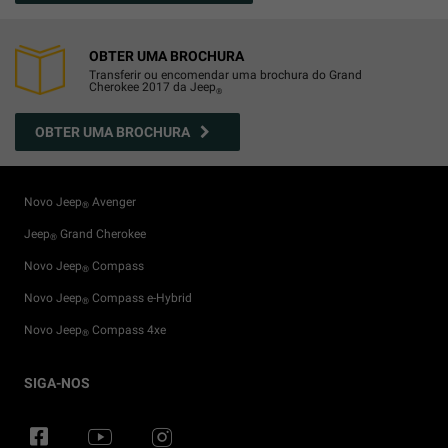
OBTER UMA BROCHURA
Transferir ou encomendar uma brochura do Grand
Cherokee 2017 da Jeep
®
OBTER UMA BROCHURA
Novo Jeep
Avenger
®
Jeep
Grand Cherokee
®
Novo Jeep
Compass
®
Novo Jeep
Compass e-Hybrid
®
Novo Jeep
Compass 4xe
®
Particulares
Configurador
Eventos
Flexcare
Sistemas 4X4
SIGA-NOS
Business
Concessionário
Parcerias
Campanhas de serviços
Guia Off-Road
Test Drive
Loja Jeep
Serviços Conectados
Glossário