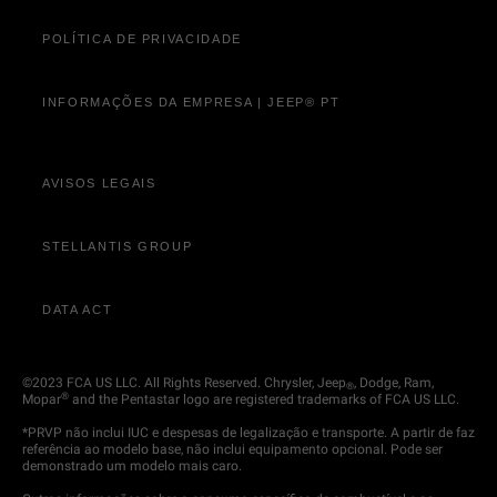
POLÍTICA DE PRIVACIDADE
INFORMAÇÕES DA EMPRESA | JEEP® PT
AVISOS LEGAIS
STELLANTIS GROUP
DATA ACT
©2023 FCA US LLC. All Rights Reserved. Chrysler, Jeep
, Dodge, Ram,
®
®
Mopar
and the Pentastar logo are registered trademarks of FCA US LLC.
*PRVP não inclui IUC e despesas de legalização e transporte. A partir de faz
referência ao modelo base, não inclui equipamento opcional. Pode ser
demonstrado um modelo mais caro.