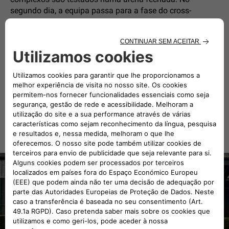
segundo dia, a equipa passa para a fase do cross-
country, que é um longo percurso exterior que abrange
saltos e terrenos variados. E no terceiro dia, cavalo e
cavaleiro têm de lidar com vários obstáculos na fase de
saltos de exibição. A cada ano, William Fox-Pitt e a sua
equipa viajam para eventos em todo o mundo no estilo
Jeep
!
®
GALLERY