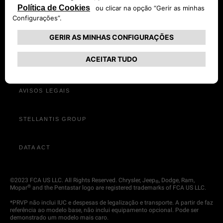
POLÍTICA DE PRIVACIDADE
INFORMAÇÕES DA EMPRESA | JEEP® PT
AVISOS LEGAIS
STELLANTIS GROUP
DATA ACT
©2023 FCA US LLC. All Rights Reserved. Chrysler, Jeep
, Dodge, Ram,
®
®
Mopar
and the Pentastar logo are registered trademarks of FCA US LLC.
*PRVP não inclui IUC e despesas de legalização e transporte. A partir de faz
referência ao modelo base, não inclui equipamento opcional. Pode ser
demonstrado um modelo mais caro.