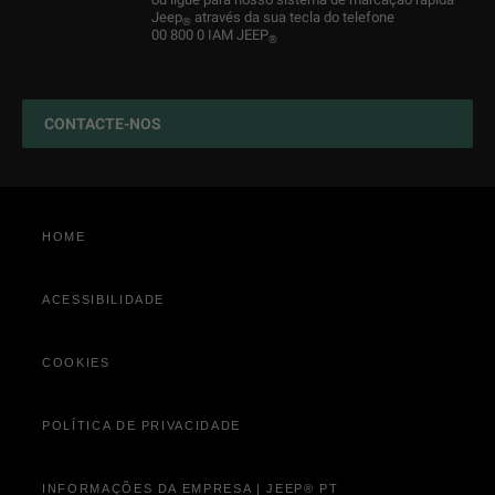
Jeep
através da sua tecla do telefone
®
Retoma
Merchandising
Encontre um concessionário
Jeep
4xe: SUVs híbridos plug-in
00 800 0 IAM JEEP
®
®
Loja online
Acessórios originais
CONTACTE-NOS
Configurar o serviço
HOME
ACESSIBILIDADE
COOKIES
POLÍTICA DE PRIVACIDADE
INFORMAÇÕES DA EMPRESA | JEEP® PT