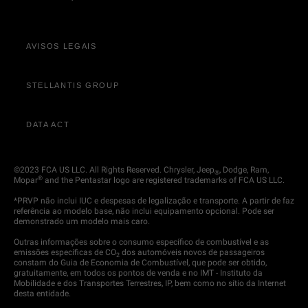
AVISOS LEGAIS
STELLANTIS GROUP
DATA ACT
©2023 FCA US LLC. All Rights Reserved. Chrysler, Jeep
, Dodge, Ram,
®
®
Mopar
and the Pentastar logo are registered trademarks of FCA US LLC.
*PRVP não inclui IUC e despesas de legalização e transporte. A partir de faz
referência ao modelo base, não inclui equipamento opcional. Pode ser
demonstrado um modelo mais caro.
Outras informações sobre o consumo específico de combustível e as
emissões específicas de CO
dos automóveis novos de passageiros
2
constam do Guia de Economia de Combustível, que pode ser obtido,
gratuitamente, em todos os pontos de venda e no IMT - Instituto da
Mobilidade e dos Transportes Terrestres, IP, bem como no sítio da Internet
desta entidade.