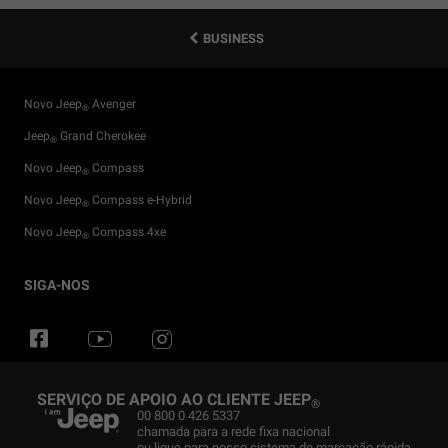
BUSINESS
Novo Jeep
Avenger
®
Jeep
Grand Cherokee
®
Novo Jeep
Compass
®
Novo Jeep
Compass e-Hybrid
®
Novo Jeep
Compass 4xe
®
Particulares
Configurador
Eventos
Flexcare
Sistemas 4X4
SIGA-NOS
Business
Concessionário
Parcerias
Campanhas de serviços
Guia Off-Road
Test Drive
Loja Jeep
Serviços Conectados
Glossário
®
®
Obter Proposta
Jeep
Manutenção do veículo
Trail Rated
News
®
SERVIÇO DE APOIO AO CLIENTE JEEP
®
Newsletter
Jeep
Peças & Conselhos
Novos Testes de WLTP
História
00 800 0 426 5337
®
chamada para a rede fixa nacional
Usados SPOTICAR
Camp Jeep
Serviços para o carro
Experiência 4x4
ou ligue para nosso sistema de marcação rápida
®