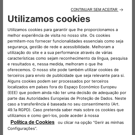
Selecionar
Novo Avenger 4xe Hybrid MY27
Selecionar