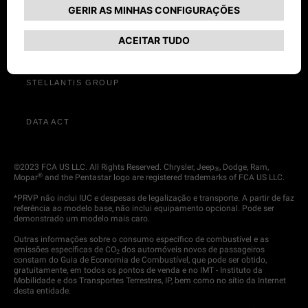
AVISOS LEGAIS
STELLANTIS GROUP
DATA ACT
©2023 FCA US LLC. All Rights Reserved. Chrysler, Jeep
, Dodge, Ram,
®
®
Mopar
and the Pentastar logo are registered trademarks of FCA US LLC.
*PRVP não inclui IUC e despesas de legalização e transporte. A partir de faz
referência ao modelo base, não inclui equipamento opcional. Pode ser
demonstrado um modelo mais caro.
Outras informações sobre o consumo específico de combustível e as
emissões específicas de CO
dos automóveis novos de passageiros
2
constam do Guia de Economia de Combustível, que pode ser obtido,
gratuitamente, em todos os pontos de venda e no IMT - Instituto da
Mobilidade e dos Transportes Terrestres, IP, bem como no sítio da Internet
desta entidade.